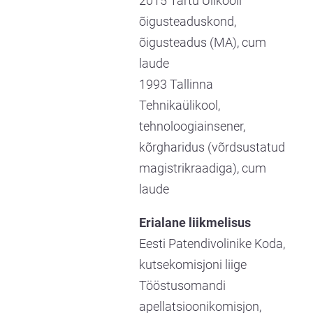
2015 Tartu Ülikooli
õigusteaduskond,
õigusteadus (MA), cum
laude
1993 Tallinna
Tehnikaülikool,
tehnoloogiainsener,
kõrgharidus (võrdsustatud
magistrikraadiga), cum
laude
Erialane liikmelisus
Eesti Patendivolinike Koda,
kutsekomisjoni liige
Tööstusomandi
apellatsioonikomisjon,