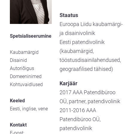
Staatus
Euroopa Liidu kaubamärgi-
ja disainivolinik
Spetsialiseerumine
Eesti patendivolinik
(kaubamärgid,
Kaubamärgid
tööstusdisainilahendused,
Disainid
Autoriõigus
geograafilised tähised)
Domeeninimed
Karjäär
Kohtuvaidlused
2017 AAA Patendibüroo
Keeled
OÜ, partner, patendivolinik
Eesti, inglise, vene
2011-2016 AAA
Patendibüroo OÜ,
Kontakt
patendivolinik
E-post: