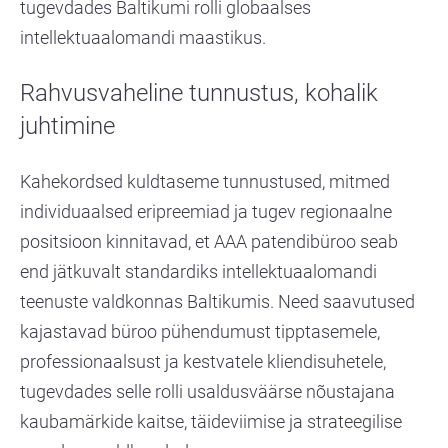
tugevdades Baltikumi rolli globaalses
intellektuaalomandi maastikus.
Rahvusvaheline tunnustus, kohalik
juhtimine
Kahekordsed kuldtaseme tunnustused, mitmed
individuaalsed eripreemiad ja tugev regionaalne
positsioon kinnitavad, et AAA patendibüroo seab
end jätkuvalt standardiks intellektuaalomandi
teenuste valdkonnas Baltikumis. Need saavutused
kajastavad büroo pühendumust tipptasemele,
professionaalsust ja kestvatele kliendisuhetele,
tugevdades selle rolli usaldusväärse nõustajana
kaubamärkide kaitse, täideviimise ja strateegilise