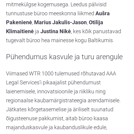
mitmekülgse kogemusega. Leedus pälvisid
tunnustuse büroo meeskonna liikmed
Aušra
Pakenienė
,
Marius Jakulis-Jason
,
Otilija
Klimaitienė
ja
Justina Nikė
, kes kõik panustavad
tugevalt büroo hea mainesse kogu Baltikumis.
Pühendumus kasvule ja turu arengule
Viimased WTR 1000 tulemused rõhutavad AAA
Legal Services’i pikaajalist pühendumust
laienemisele, innovatsioonile ja riikliku ning
regionaalse kaubamärgistrateegia arendamisele.
Jätkates kõrgetasemelise ja äriliselt suunatud
õigusteenuse pakkumist, aitab büroo kaasa
majanduskasvule ja kaubanduslikule edule,