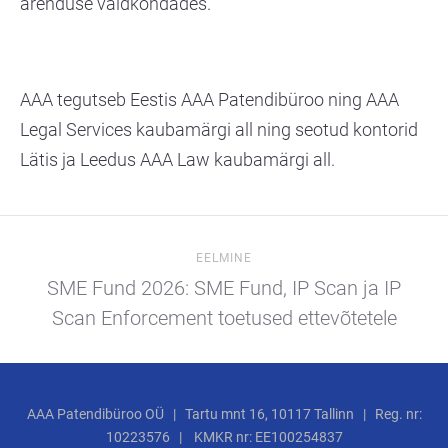
arenduse valdkondades.
AAA tegutseb Eestis AAA Patendibüroo ning AAA
Legal Services kaubamärgi all ning seotud kontorid
Lätis ja Leedus AAA Law kaubamärgi all.
EELMINE
SME Fund 2026: SME Fund, IP Scan ja IP
Scan Enforcement toetused ettevõtetele
AAA Patendibüroo OÜ | Tartu mnt 16, 10117 Tallinn | Reg. nr:
10223576 | KMKR nr: EE100254837