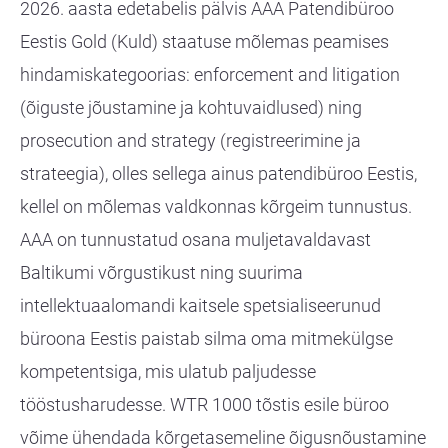
2026. aasta edetabelis pälvis AAA Patendibüroo
Eestis Gold (Kuld) staatuse mõlemas peamises
hindamiskategoorias: enforcement and litigation
(õiguste jõustamine ja kohtuvaidlused) ning
prosecution and strategy (registreerimine ja
strateegia), olles sellega ainus patendibüroo Eestis,
kellel on mõlemas valdkonnas kõrgeim tunnustus.
AAA on tunnustatud osana muljetavaldavast
Baltikumi võrgustikust ning suurima
intellektuaalomandi kaitsele spetsialiseerunud
büroona Eestis paistab silma oma mitmekülgse
kompetentsiga, mis ulatub paljudesse
tööstusharudesse. WTR 1000 tõstis esile büroo
võime ühendada kõrgetasemeline õigusnõustamine