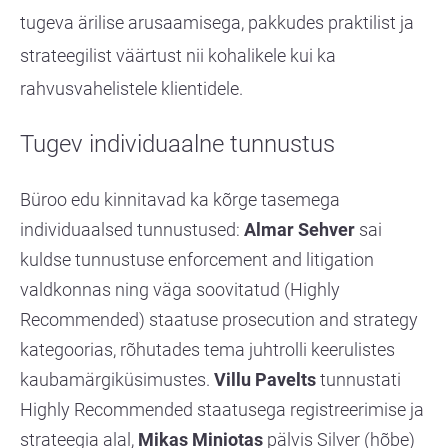
tugeva ärilise arusaamisega, pakkudes praktilist ja
strateegilist väärtust nii kohalikele kui ka
rahvusvahelistele klientidele.
Tugev individuaalne tunnustus
Büroo edu kinnitavad ka kõrge tasemega
individuaalsed tunnustused:
Almar Sehver
sai
kuldse tunnustuse enforcement and litigation
valdkonnas ning väga soovitatud (Highly
Recommended) staatuse prosecution and strategy
kategoorias, rõhutades tema juhtrolli keerulistes
kaubamärgiküsimustes.
Villu Pavelts
tunnustati
Highly Recommended staatusega registreerimise ja
strateegia alal,
Mikas Miniotas
pälvis Silver (hõbe)