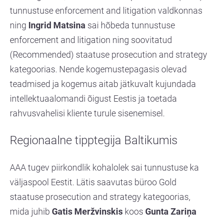
tunnustuse enforcement and litigation valdkonnas
ning
Ingrid Matsina
sai hõbeda tunnustuse
enforcement and litigation ning soovitatud
(Recommended) staatuse prosecution and strategy
kategoorias. Nende kogemustepagasis olevad
teadmised ja kogemus aitab jätkuvalt kujundada
intellektuaalomandi õigust Eestis ja toetada
rahvusvahelisi kliente turule sisenemisel.
Regionaalne tipptegija Baltikumis
AAA tugev piirkondlik kohalolek sai tunnustuse ka
väljaspool Eestit. Lätis saavutas büroo Gold
staatuse prosecution and strategy kategoorias,
mida juhib
Gatis Meržvinskis
koos
Gunta Zariņa